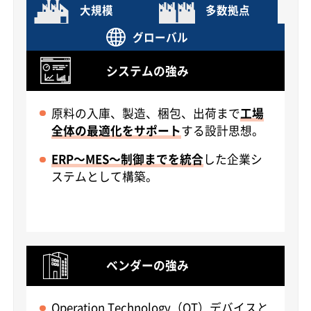
大規模
多数拠点
グローバル
システムの強み
原料の入庫、製造、梱包、出荷まで
工場
全体の最適化をサポート
する設計思想。
ERP～MES～制御までを統合
した企業シ
ステムとして構築。
ベンダーの強み
Operation Technology（OT）デバイスと