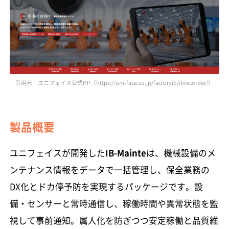
引用元：ユニフェイス公式HP（https://uni-face.co.jp/factoryib/ibrecorder/）
製品概要
ユニフェイスが開発した
IB-Mainte
は、機械設備のメ
ンテナンス情報をデータで一括管理し、保全業務の
DX化とドカ停予防を実現するパッケージです。設
備・センサーと常時通信し、稼働時間や異常状態を監
視して事前通知。属人化を防ぎつつ安定稼働と品質維