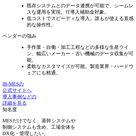
既存システムとのデータ連携が可能
で、シームレ
スな運用を実現。IT導入補助金対象。
低コストでスピーディな導入。誰もが使える
直感
的な操作性。
ベンダーの強み
手作業・自働・加工工程などの多様な生産ライ
ン、
幅広いメーカー・古い機械のデータ収集
が可
能。
柔軟なカスタマイズ
が可能。製造業界・ハードウ
ェアにも精通。
IB-MESの
公式サイトへ
導入事例などの
詳細を見る
知名度
MESだけでなく、基幹システムや
制御システムも含め、工場全体を
DX化・管理したい。