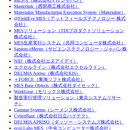
MES-X（株式会社VTI ジャパン）
Masterlink（西部商工株式会社）
Materialise Manufacturing Execution System（Materialise）
@FieldEye MES（アットフィールズテクノロジー 株式
会社）
MESソリューション（TDIプロダクトソリューション
株式会社）
MES生産実行システム（共同コンピュータ株式会社）
Sapiens eMerge（サピエンステクノロジー・ジャパン株
式会社）
NID（株式会社エヌアイデイ）
エクセルライン（株式会社エクセルライン）
DELMIA Apriso（株式会社KIS）
＋FORCE（東海ソフト株式会社）
MES Base Objects（株式会社ダイセック）
WorkGear（モリックス株式会社）
製造実行管理ソリューション（東京システムリサー
チ）
Camstar Systems（シーメンス株式会社）
CyberPlant（株式会社日立ハイテク）
DELMIA APRISO（ダッソー・システムズ株式会社）
ecoLLabo MES（中央コンピューター株式会社）