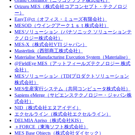
Grand Confiance（ニッコクソフト株式会社）
Orizuru MES（株式会社コアコンセプト・テクノロジ
ー）
EasyT@ct（オフィス・ミューズ有限会社）
MESOD（ウイングアーク１ｓｔ株式会社）
MESソリューション（パナソニック ソリューションテ
クノロジー株式会社）
MES-X（株式会社VTI ジャパン）
Masterlink（西部商工株式会社）
Materialise Manufacturing Execution System（Materialise）
@FieldEye MES（アットフィールズテクノロジー 株式
会社）
MESソリューション（TDIプロダクトソリューション
株式会社）
MES生産実行システム（共同コンピュータ株式会社）
Sapiens eMerge（サピエンステクノロジー・ジャパン株
式会社）
NID（株式会社エヌアイデイ）
エクセルライン（株式会社エクセルライン）
DELMIA Apriso（株式会社KIS）
＋FORCE（東海ソフト株式会社）
MES Base Objects（株式会社ダイセック）