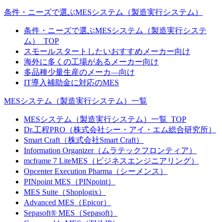
条件・ニーズで選ぶMESシステム（製造実行システム）
条件・ニーズで選ぶMESシステム（製造実行システ
ム）_TOP
スモールスタートしたいおすすめメーカー向け
海外に多くの工場があるメーカー向け
多品種少量生産のメーカ―向け
IT導入補助金に対応のMES
MESシステム（製造実行システム）一覧
MESシステム（製造実行システム）一覧_TOP
Dr.工程PRO（株式会社シー・アイ・エム総合研究所）
Smart Craft（株式会社Smart Craft）
Information Organizer（ムラテックフロンティア）
mcframe 7 LiteMES（ビジネスエンジニアリング）
Opcenter Execution Pharma（シーメンス）
PINpoint MES（PINpoint）
MES Suite（Shoplogix）
Advanced MES（Epicor）
Sepasoft® MES（Sepasoft）