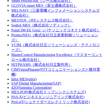
Smart Process-BR（ジール株式会社）
GLOVIA smart MES（富士通株式会社）
MELNAVI（三菱電機インフォメーションシステムズ
株式会社）
MESTEN（JFEシステムズ株式会社）
Sodick MES（株式会社ソディック）
PanaCIM-EE Gen2（パナソニックコネクト株式会社）
ProductNEO（株式会社日立産業制御ソリューション
ズ）
VCIM（株式会社日立ソリューションズ・テクノロジ
ーズ）
MasterControl Manufacturing Excellence（マスターコント
ロール株式会社）
HITPHAMS（株式会社日立製作所）
CIMVisionPharms(NTTコミュニケーションズと横河電
機)
Infor MES(infor)
SAP Digital Manufacturing(SAP)
42Q(Sanmina Corporation)
MES-POP(株式会社トップシンクシステムズ)
PAS-X(ビジネスエンジニアリング株式会社)
ProLeiT(シュナイダーエレクトリック株式会社)