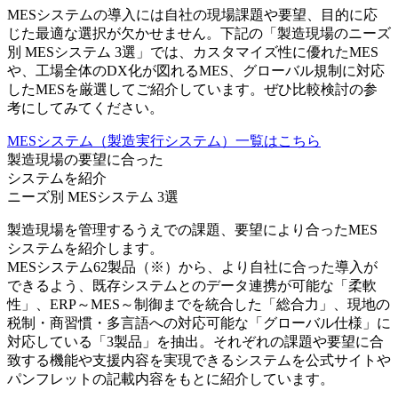
MESシステムの導入には自社の現場課題や要望、目的に応
じた最適な選択が欠かせません。下記の「製造現場のニーズ
別 MESシステム 3選」では、カスタマイズ性に優れたMES
や、工場全体のDX化が図れるMES、グローバル規制に対応
したMESを厳選してご紹介しています。ぜひ比較検討の参
考にしてみてください。
MESシステム（製造実行システム）一覧はこちら
製造現場の要望に合った
システムを紹介
ニーズ別 MESシステム
3
選
製造現場を管理するうえでの課題、要望により合ったMES
システムを紹介します。
MESシステム62製品（※）から、より自社に合った導入が
できるよう、既存システムとのデータ連携が可能な「柔軟
性」、ERP～MES～制御までを統合した「総合力」、現地の
税制・商習慣・多言語への対応可能な「グローバル仕様」に
対応している「3製品」を抽出。それぞれの課題や要望に合
致する機能や支援内容を実現できるシステムを公式サイトや
パンフレットの記載内容をもとに紹介しています。