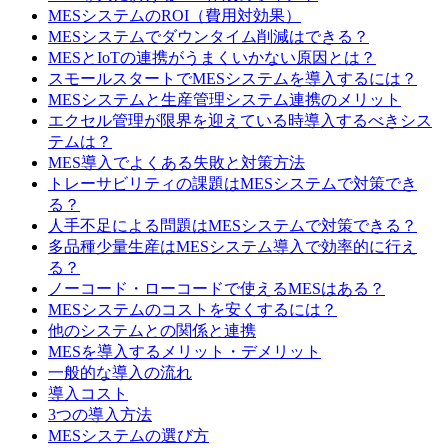
MESシステムのROI（費用対効果）
MESシステムでダウンタイム削減はできる？
MESとIoTの連携がうまくいかない原因とは？
スモールスタートでMESシステムを導入するには？
MESシステムと生産管理システム連携のメリット
エクセル管理が限界を迎えている時導入するべきシス
テムは？
MES導入でよくある失敗と対策方法
トレーサビリティの課題はMESシステムで対策でき
る？
人手不足による問題はMESシステムで対策できる？
多品種少量生産はMESシステム導入で効率的に行え
る？
ノーコード・ローコードで使えるMESはある？
MESシステムのコストを安くするには？
他のシステムとの関係と連携
MESを導入するメリット・デメリット
一般的な導入の流れ
導入コスト
3つの導入方法
MESシステムの選び方