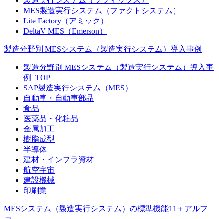
製造実行システム（ソフィックス）
MES製造実行システム（ファクトシステム）
Lite Factory（アミック）
DeltaV MES（Emerson）
製造分野別 MESシステム（製造実行システム）導入事例
製造分野別 MESシステム（製造実行システム）導入事
例_TOP
SAP製造実行システム（MES）
自動車・自動車部品
食品
医薬品・化粧品
金属加工
樹脂成型
半導体
建材・インフラ資材
航空宇宙
建設機械
印刷業
MESシステム（製造実行システム）の標準機能11＋アルフ
ァ