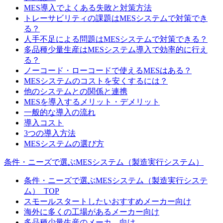
MES導入でよくある失敗と対策方法
トレーサビリティの課題はMESシステムで対策でき
る？
人手不足による問題はMESシステムで対策できる？
多品種少量生産はMESシステム導入で効率的に行え
る？
ノーコード・ローコードで使えるMESはある？
MESシステムのコストを安くするには？
他のシステムとの関係と連携
MESを導入するメリット・デメリット
一般的な導入の流れ
導入コスト
3つの導入方法
MESシステムの選び方
条件・ニーズで選ぶMESシステム（製造実行システム）
条件・ニーズで選ぶMESシステム（製造実行システ
ム）_TOP
スモールスタートしたいおすすめメーカー向け
海外に多くの工場があるメーカー向け
多品種少量生産のメーカ―向け