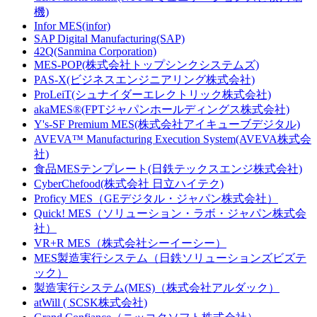
機)
Infor MES(infor)
SAP Digital Manufacturing(SAP)
42Q(Sanmina Corporation)
MES-POP(株式会社トップシンクシステムズ)
PAS-X(ビジネスエンジニアリング株式会社)
ProLeiT(シュナイダーエレクトリック株式会社)
akaMES®(FPTジャパンホールディングス株式会社)
Y's-SF Premium MES(株式会社アイキューブデジタル)
AVEVA™ Manufacturing Execution System(AVEVA株式会
社)
食品MESテンプレート(日鉄テックスエンジ株式会社)
CyberChefood(株式会社 日立ハイテク)
Proficy MES（GEデジタル・ジャパン株式会社）
Quick! MES（ソリューション・ラボ・ジャパン株式会
社）
VR+R MES（株式会社シーイーシー）
MES製造実行システム（日鉄ソリューションズビズテ
ック）
製造実行システム(MES)（株式会社アルダック）
atWill ( SCSK株式会社)