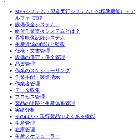
MESシステム（製造実行システム）の標準機能11＋ア
ルファ_TOP
設備保全システム
組付作業支援システムとは？
異常映像記録システム
生産資源の配分と監視
仕様・文書管理
設備の保守・保全管理
品質管理
作業のスケジューリング
作業手配・製造指示
作業者管理
データ収集
プロセス管理
製品の追跡と生産体系管理
実績分析
そのほか・現行製品でよくある機能
生産管理
在庫管理
生産スケジューラー