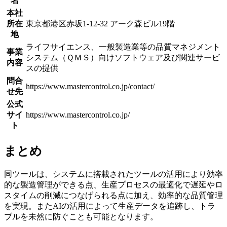
名
本社
所在
東京都港区赤坂1-12-32 アーク森ビル19階
地
ライフサイエンス、一般製造業等の品質マネジメント
事業
システム（ＱＭＳ）向けソフトウェア及び関連サービ
内容
スの提供
問合
https://www.mastercontrol.co.jp/contact/
せ先
公式
サイ
https://www.mastercontrol.co.jp/
ト
まとめ
同ツールは、システムに搭載されたツールの活用により効率
的な製造管理ができる点、生産プロセスの最適化で遅延やロ
スタイムの削減につなげられる点に加え、効率的な品質管理
を実現。またAIの活用によって生産データを追跡し、トラ
ブルを未然に防ぐことも可能となります。