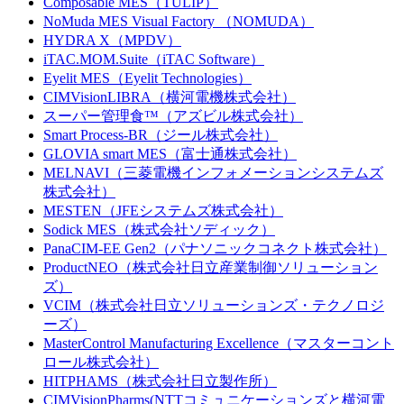
Composable MES（TULIP）
NoMuda MES Visual Factory （NOMUDA）
HYDRA X（MPDV）
iTAC.MOM.Suite（iTAC Software）
Eyelit MES（Eyelit Technologies）
CIMVisionLIBRA（横河電機株式会社）
スーパー管理食™（アズビル株式会社）
Smart Process-BR（ジール株式会社）
GLOVIA smart MES（富士通株式会社）
MELNAVI（三菱電機インフォメーションシステムズ
株式会社）
MESTEN（JFEシステムズ株式会社）
Sodick MES（株式会社ソディック）
PanaCIM-EE Gen2（パナソニックコネクト株式会社）
ProductNEO（株式会社日立産業制御ソリューション
ズ）
VCIM（株式会社日立ソリューションズ・テクノロジ
ーズ）
MasterControl Manufacturing Excellence（マスターコント
ロール株式会社）
HITPHAMS（株式会社日立製作所）
CIMVisionPharms(NTTコミュニケーションズと横河電