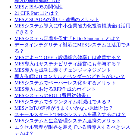
導入の基礎知識_TOP
MESとISA-95の関係性
21 CFR Part 11とは？
MESとSCADAの違い・連携のメリット
MESシステム導入に中小企業省力化投資補助金は活用
できる？
MESシステム定着を促す「Fit to Standard」とは？
データインテグリティ対応にMESシステムは活用でき
る？
MESによってOEE（設備総合効率）は改善する？
MES導入はサステナビリティ経営にも寄与する？
MES導入を成功に導くチェンジマネジメント
導入依頼はITコンサルとベンダーのどちらがいい？
MESシステムでペーパーレス化をするメリット
MES導入におけるRFP作成のポイント
MESシステムのROI（費用対効果）
MESシステムでダウンタイム削減はできる？
MESとIoTの連携がうまくいかない原因とは？
スモールスタートでMESシステムを導入するには？
MESシステムと生産管理システム連携のメリット
エクセル管理が限界を迎えている時導入するべきシス
テムは？