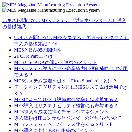
いまさら聞けない MESシステム（製造実行システム）導入
の基礎知識
いまさら聞けない MESシステム（製造実行システム）
導入の基礎知識_TOP
MESとISA-95の関係性
21 CFR Part 11とは？
MESとSCADAの違い・連携のメリット
MESシステム導入に中小企業省力化投資補助金は活用
できる？
MESシステム定着を促す「Fit to Standard」とは？
データインテグリティ対応にMESシステムは活用でき
る？
MESによってOEE（設備総合効率）は改善する？
MES導入はサステナビリティ経営にも寄与する？
MES導入を成功に導くチェンジマネジメント
導入依頼はITコンサルとベンダーのどちらがいい？
MESシステムでペーパーレス化をするメリット
MES導入におけるRFP作成のポイント