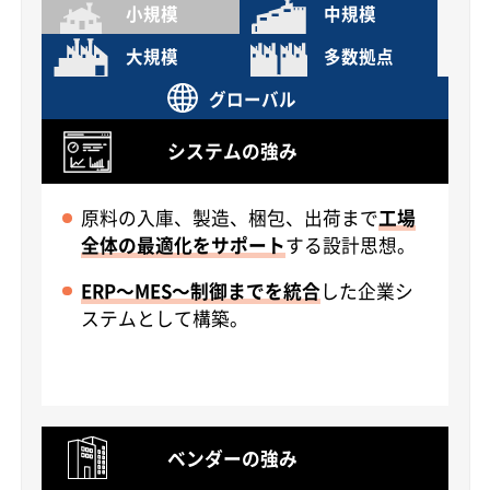
小規模
中規模
大規模
多数拠点
グローバル
システムの強み
原料の入庫、製造、梱包、出荷まで
工場
全体の最適化をサポート
する設計思想。
ERP～MES～制御までを統合
した企業シ
ステムとして構築。
ベンダーの強み