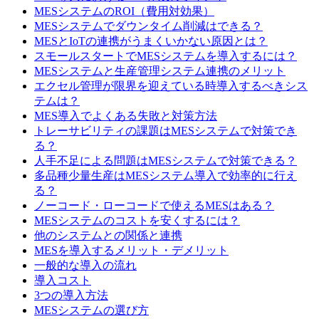
MESシステムのROI（費用対効果）
MESシステムでダウンタイム削減はできる？
MESとIoTの連携がうまくいかない原因とは？
スモールスタートでMESシステムを導入するには？
MESシステムと生産管理システム連携のメリット
エクセル管理が限界を迎えている時導入するべきシス
テムは？
MES導入でよくある失敗と対策方法
トレーサビリティの課題はMESシステムで対策でき
る？
人手不足による問題はMESシステムで対策できる？
多品種少量生産はMESシステム導入で効率的に行え
る？
ノーコード・ローコードで使えるMESはある？
MESシステムのコストを安くするには？
他のシステムとの関係と連携
MESを導入するメリット・デメリット
一般的な導入の流れ
導入コスト
3つの導入方法
MESシステムの選び方