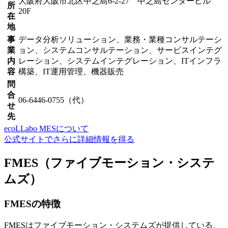
大阪府大阪市北区中之島6-2-27 中之島センタービル
所
20F
在
地
事
データ分析ソリューション、業務・業種コンサルテーシ
業
ョン、システムコンサルテーション、サービスインテグ
内
レーション、システムインテグレーション、ITインフラ
容
構築、IT運用管理、機器販売
問
合
06-6446-0755（代）
せ
先
ecoLLabo MESについて
公式サイトでさらに詳細情報を得る
FMES（ファイブモーション・システ
ムズ）
FMESの特徴
FMESはファイブモーション・システムズが提供している、