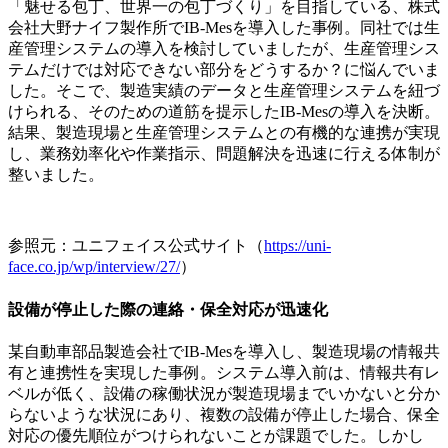
「魅せる包丁、世界一の包丁づくり」を目指している、株式
会社大野ナイフ製作所でIB-Mesを導入した事例。同社では生
産管理システムの導入を検討していましたが、生産管理シス
テムだけでは対応できない部分をどうするか？に悩んでいま
した。そこで、製造実績のデータと生産管理システムを紐づ
けられる、そのための道筋を提示したIB-Mesの導入を決断。
結果、製造現場と生産管理システムとの有機的な連携が実現
し、業務効率化や作業指示、問題解決を迅速に行える体制が
整いました。
参照元：ユニフェイス公式サイト（
https://uni-
face.co.jp/wp/interview/27/
）
設備が停止した際の連絡・保全対応が迅速化
某自動車部品製造会社でIB-Mesを導入し、製造現場の情報共
有と連携性を実現した事例。システム導入前は、情報共有レ
ベルが低く、設備の稼働状況が製造現場までいかないと分か
らないような状況にあり、複数の設備が停止した場合、保全
対応の優先順位がつけられないことが課題でした。しかし