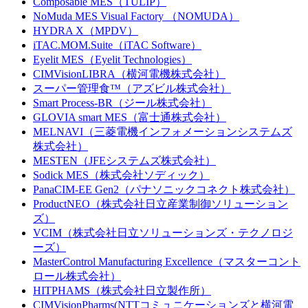
Composable MES（TULIP）
NoMuda MES Visual Factory （NOMUDA）
HYDRA X（MPDV）
iTAC.MOM.Suite（iTAC Software）
Eyelit MES（Eyelit Technologies）
CIMVisionLIBRA（横河電機株式会社）
スーパー管理食™（アズビル株式会社）
Smart Process-BR（ジール株式会社）
GLOVIA smart MES（富士通株式会社）
MELNAVI（三菱電機インフォメーションシステムズ
株式会社）
MESTEN（JFEシステムズ株式会社）
Sodick MES（株式会社ソディック）
PanaCIM-EE Gen2（パナソニックコネクト株式会社）
ProductNEO（株式会社日立産業制御ソリューション
ズ）
VCIM（株式会社日立ソリューションズ・テクノロジ
ーズ）
MasterControl Manufacturing Excellence（マスターコント
ロール株式会社）
HITPHAMS（株式会社日立製作所）
CIMVisionPharms(NTTコミュニケーションズと横河電