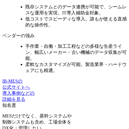
既存システムとのデータ連携が可能
で、シームレ
スな運用を実現。IT導入補助金対象。
低コストでスピーディな導入。誰もが使える
直感
的な操作性。
ベンダーの強み
手作業・自働・加工工程などの多様な生産ライ
ン、
幅広いメーカー・古い機械のデータ収集
が可
能。
柔軟なカスタマイズ
が可能。製造業界・ハードウ
ェアにも精通。
IB-MESの
公式サイトへ
導入事例などの
詳細を見る
知名度
MESだけでなく、基幹システムや
制御システムも含め、工場全体を
DX化・管理したい。