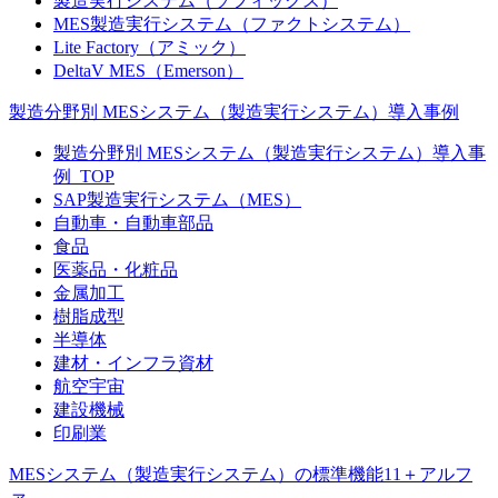
製造実行システム（ソフィックス）
MES製造実行システム（ファクトシステム）
Lite Factory（アミック）
DeltaV MES（Emerson）
製造分野別 MESシステム（製造実行システム）導入事例
製造分野別 MESシステム（製造実行システム）導入事
例_TOP
SAP製造実行システム（MES）
自動車・自動車部品
食品
医薬品・化粧品
金属加工
樹脂成型
半導体
建材・インフラ資材
航空宇宙
建設機械
印刷業
MESシステム（製造実行システム）の標準機能11＋アルフ
ァ