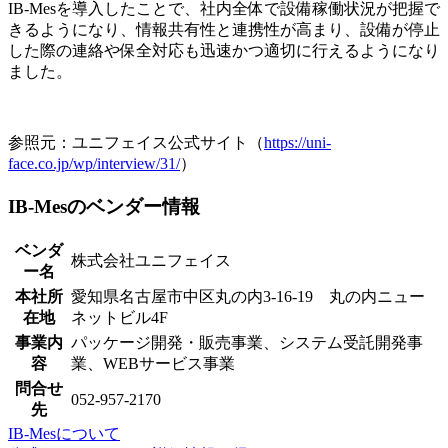
IB-Mesを導入したことで、社内全体で設備稼働状況が把握で
きるようになり、情報共有性と連携性が高まり、設備が停止
した際の連絡や保全対応も迅速かつ適切に行えるようになり
ました。
参照元：ユニフェイス公式サイト（
https://uni-
face.co.jp/wp/interview/31/
）
IB-Mesのベンダー情報
ベンダ
株式会社ユニフェイス
ー名
本社所
愛知県名古屋市中区丸の内3-16-19 丸の内ニュー
在地
ネットビル4F
事業内
パッケージ開発・販売事業、システム受託開発事
容
業、WEBサービス事業
問合せ
052-957-2170
先
IB-Mesについて