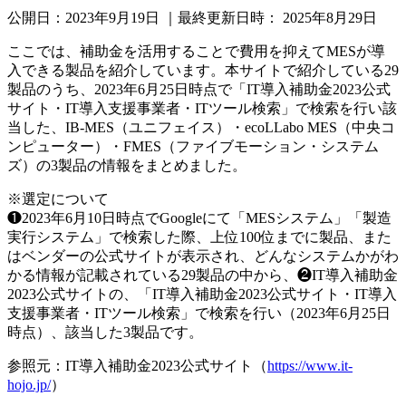
公開日：
2023年9月19日
｜最終更新日時：
2025年8月29日
ここでは、補助金を活用することで費用を抑えてMESが導
入できる製品を紹介しています。本サイトで紹介している29
製品のうち、2023年6月25日時点で「IT導入補助金2023公式
サイト・IT導入支援事業者・ITツール検索」で検索を行い該
当した、IB-MES（ユニフェイス）・ecoLLabo MES（中央コ
ンピューター）・FMES（ファイブモーション・システム
ズ）の3製品の情報をまとめました。
※選定について
❶2023年6月10日時点でGoogleにて「MESシステム」「製造
実行システム」で検索した際、上位100位までに製品、また
はベンダーの公式サイトが表示され、どんなシステムかがわ
かる情報が記載されている29製品の中から、❷IT導入補助金
2023公式サイトの、「IT導入補助金2023公式サイト・IT導入
支援事業者・ITツール検索」で検索を行い（2023年6月25日
時点）、該当した3製品です。
参照元：IT導入補助金2023公式サイト（
https://www.it-
hojo.jp/
）