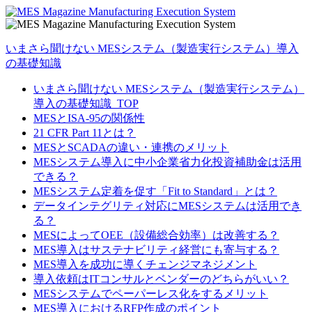
いまさら聞けない MESシステム（製造実行システム）導入
の基礎知識
いまさら聞けない MESシステム（製造実行システム）
導入の基礎知識_TOP
MESとISA-95の関係性
21 CFR Part 11とは？
MESとSCADAの違い・連携のメリット
MESシステム導入に中小企業省力化投資補助金は活用
できる？
MESシステム定着を促す「Fit to Standard」とは？
データインテグリティ対応にMESシステムは活用でき
る？
MESによってOEE（設備総合効率）は改善する？
MES導入はサステナビリティ経営にも寄与する？
MES導入を成功に導くチェンジマネジメント
導入依頼はITコンサルとベンダーのどちらがいい？
MESシステムでペーパーレス化をするメリット
MES導入におけるRFP作成のポイント