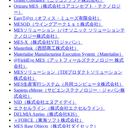
Grand Confiance（ニッコクソフト株式会社）
Orizuru MES（株式会社コアコンセプト・テクノロジ
ー）
EasyT@ct（オフィス・ミューズ有限会社）
MESOD（ウイングアーク１ｓｔ株式会社）
MESソリューション（パナソニック ソリューションテ
クノロジー株式会社）
MES-X（株式会社VTI ジャパン）
Masterlink（西部商工株式会社）
Materialise Manufacturing Execution System（Materialise）
@FieldEye MES（アットフィールズテクノロジー 株式
会社）
MESソリューション（TDIプロダクトソリューション
株式会社）
MES生産実行システム（共同コンピュータ株式会社）
Sapiens eMerge（サピエンステクノロジー・ジャパン株
式会社）
NID（株式会社エヌアイデイ）
エクセルライン（株式会社エクセルライン）
DELMIA Apriso（株式会社KIS）
＋FORCE（東海ソフト株式会社）
MES Base Objects（株式会社ダイセック）