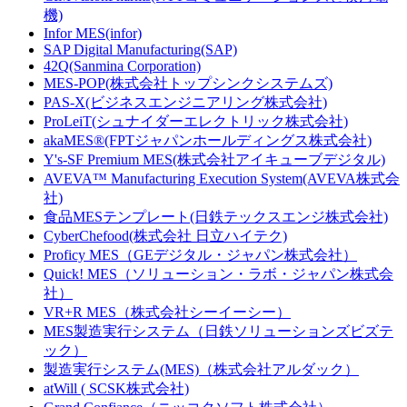
機)
Infor MES(infor)
SAP Digital Manufacturing(SAP)
42Q(Sanmina Corporation)
MES-POP(株式会社トップシンクシステムズ)
PAS-X(ビジネスエンジニアリング株式会社)
ProLeiT(シュナイダーエレクトリック株式会社)
akaMES®(FPTジャパンホールディングス株式会社)
Y's-SF Premium MES(株式会社アイキューブデジタル)
AVEVA™ Manufacturing Execution System(AVEVA株式会
社)
食品MESテンプレート(日鉄テックスエンジ株式会社)
CyberChefood(株式会社 日立ハイテク)
Proficy MES（GEデジタル・ジャパン株式会社）
Quick! MES（ソリューション・ラボ・ジャパン株式会
社）
VR+R MES（株式会社シーイーシー）
MES製造実行システム（日鉄ソリューションズビズテ
ック）
製造実行システム(MES)（株式会社アルダック）
atWill ( SCSK株式会社)