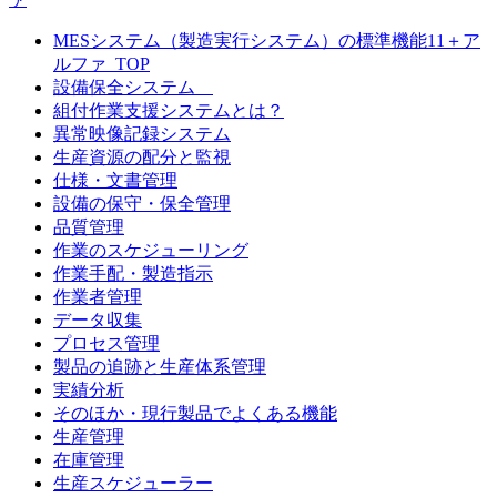
MESシステム（製造実行システム）の標準機能11＋ア
ルファ_TOP
設備保全システム
組付作業支援システムとは？
異常映像記録システム
生産資源の配分と監視
仕様・文書管理
設備の保守・保全管理
品質管理
作業のスケジューリング
作業手配・製造指示
作業者管理
データ収集
プロセス管理
製品の追跡と生産体系管理
実績分析
そのほか・現行製品でよくある機能
生産管理
在庫管理
生産スケジューラー