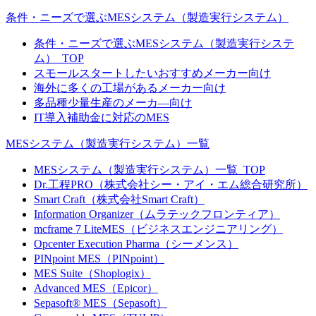
条件・ニーズで選ぶMESシステム（製造実行システム）
条件・ニーズで選ぶMESシステム（製造実行システ
ム）_TOP
スモールスタートしたいおすすめメーカー向け
海外に多くの工場があるメーカー向け
多品種少量生産のメーカ―向け
IT導入補助金に対応のMES
MESシステム（製造実行システム）一覧
MESシステム（製造実行システム）一覧_TOP
Dr.工程PRO（株式会社シー・アイ・エム総合研究所）
Smart Craft（株式会社Smart Craft）
Information Organizer（ムラテックフロンティア）
mcframe 7 LiteMES（ビジネスエンジニアリング）
Opcenter Execution Pharma（シーメンス）
PINpoint MES（PINpoint）
MES Suite（Shoplogix）
Advanced MES（Epicor）
Sepasoft® MES（Sepasoft）