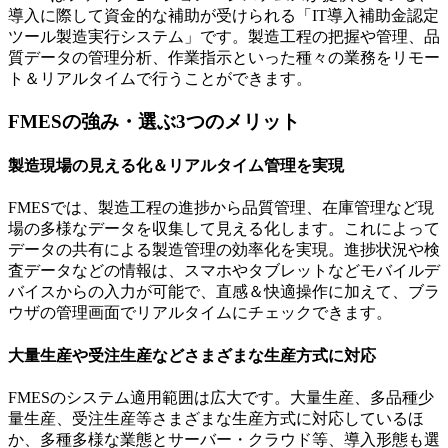
導入に際して資金的な補助が受けられる「IT導入補助金認定
ツール製造実行システム」です。製造工程の把握や管理、品
質データの管理分析、作業指示といった種々の業務をリモー
ト＆リアルタイムで行うことができます。
FMESの強み・選ぶ3つのメリット
製造現場の見える化＆リアルタイム管理を実現
FMESでは、製造工程の進捗から品質管理、在庫管理など現
場の多様なデータを収集して見える化します。これによって
データの共有による製造管理の効率化を実現。進捗状況や検
査データなどの情報は、スマホやタブレットなどモバイルデ
バイスからの入力が可能で、直感＆快適操作に加えて、ブラ
ウザの管理画面でリアルタイムにチェックできます。
大量生産や受注生産などさまざまな生産方式に対応
FMESのシステム適用範囲は広大です。大量生産、多品種少
量生産、受注生産等さまざまな生産方式に対応しているほ
か、多種多様な業態とサーバー・クラウド等、導入形態も選