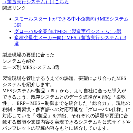
（製造実行システム）はこちら
関連リンク
スモールスタートができる中小企業向けMESシステム
3選
グローバル企業向けMES（製造実行システム）3選
多種少量生メーカー向けMES（製造実行システム）3
選
製造現場の要望に合った
システムを紹介
ニーズ別 MESシステム
3
選
製造現場を管理するうえでの課題、要望により合ったMES
システムを紹介します。
MESシステム62製品（※）から、より自社に合った導入が
できるよう、既存システムとのデータ連携が可能な「柔軟
性」、ERP～MES～制御までを統合した「総合力」、現地の
税制・商習慣・多言語への対応可能な「グローバル仕様」に
対応している「3製品」を抽出。それぞれの課題や要望に合
致する機能や支援内容を実現できるシステムを公式サイトや
パンフレットの記載内容をもとに紹介しています。