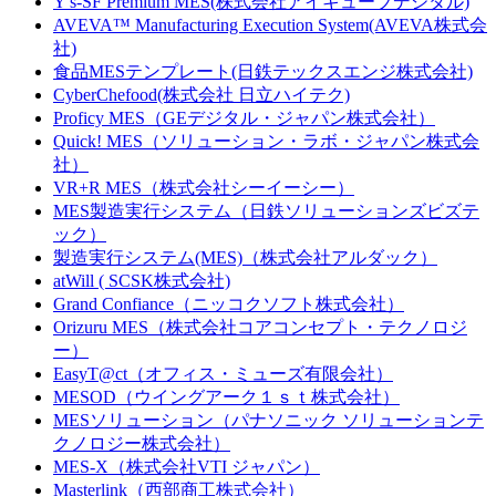
Y's-SF Premium MES(株式会社アイキューブデジタル)
AVEVA™ Manufacturing Execution System(AVEVA株式会
社)
食品MESテンプレート(日鉄テックスエンジ株式会社)
CyberChefood(株式会社 日立ハイテク)
Proficy MES（GEデジタル・ジャパン株式会社）
Quick! MES（ソリューション・ラボ・ジャパン株式会
社）
VR+R MES（株式会社シーイーシー）
MES製造実行システム（日鉄ソリューションズビズテ
ック）
製造実行システム(MES)（株式会社アルダック）
atWill ( SCSK株式会社)
Grand Confiance（ニッコクソフト株式会社）
Orizuru MES（株式会社コアコンセプト・テクノロジ
ー）
EasyT@ct（オフィス・ミューズ有限会社）
MESOD（ウイングアーク１ｓｔ株式会社）
MESソリューション（パナソニック ソリューションテ
クノロジー株式会社）
MES-X（株式会社VTI ジャパン）
Masterlink（西部商工株式会社）