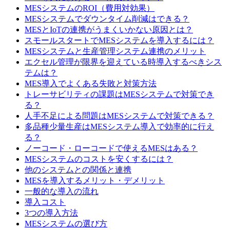
MESシステムのROI（費用対効果）
MESシステムでダウンタイム削減はできる？
MESとIoTの連携がうまくいかない原因とは？
スモールスタートでMESシステムを導入するには？
MESシステムと生産管理システム連携のメリット
エクセル管理が限界を迎えている時導入するべきシス
テムは？
MES導入でよくある失敗と対策方法
トレーサビリティの課題はMESシステムで対策でき
る？
人手不足による問題はMESシステムで対策できる？
多品種少量生産はMESシステム導入で効率的に行え
る？
ノーコード・ローコードで使えるMESはある？
MESシステムのコストを安くするには？
他のシステムとの関係と連携
MESを導入するメリット・デメリット
一般的な導入の流れ
導入コスト
3つの導入方法
MESシステムの選び方