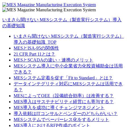
いまさら聞けない MESシステム（製造実行システム）導入
の基礎知識
いまさら聞けない MESシステム（製造実行システム）
導入の基礎知識_TOP
MESとISA-95の関係性
21 CFR Part 11とは？
MESとSCADAの違い・連携のメリット
MESシステム導入に中小企業省力化投資補助金は活用
できる？
MESシステム定着を促す「Fit to Standard」とは？
データインテグリティ対応にMESシステムは活用でき
る？
MESによってOEE（設備総合効率）は改善する？
MES導入はサステナビリティ経営にも寄与する？
MES導入を成功に導くチェンジマネジメント
導入依頼はITコンサルとベンダーのどちらがいい？
MESシステムでペーパーレス化をするメリット
MES導入におけるRFP作成のポイント