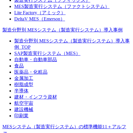
製造実行システム（ソフィックス）
MES製造実行システム（ファクトシステム）
Lite Factory（アミック）
DeltaV MES（Emerson）
製造分野別 MESシステム（製造実行システム）導入事例
製造分野別 MESシステム（製造実行システム）導入事
例_TOP
SAP製造実行システム（MES）
自動車・自動車部品
食品
医薬品・化粧品
金属加工
樹脂成型
半導体
建材・インフラ資材
航空宇宙
建設機械
印刷業
MESシステム（製造実行システム）の標準機能11＋アルフ
ァ