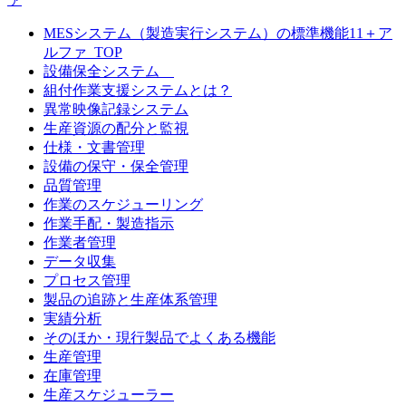
MESシステム（製造実行システム）の標準機能11＋ア
ルファ_TOP
設備保全システム
組付作業支援システムとは？
異常映像記録システム
生産資源の配分と監視
仕様・文書管理
設備の保守・保全管理
品質管理
作業のスケジューリング
作業手配・製造指示
作業者管理
データ収集
プロセス管理
製品の追跡と生産体系管理
実績分析
そのほか・現行製品でよくある機能
生産管理
在庫管理
生産スケジューラー