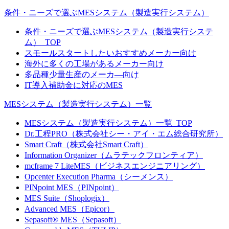
条件・ニーズで選ぶMESシステム（製造実行システム）
条件・ニーズで選ぶMESシステム（製造実行システ
ム）_TOP
スモールスタートしたいおすすめメーカー向け
海外に多くの工場があるメーカー向け
多品種少量生産のメーカ―向け
IT導入補助金に対応のMES
MESシステム（製造実行システム）一覧
MESシステム（製造実行システム）一覧_TOP
Dr.工程PRO（株式会社シー・アイ・エム総合研究所）
Smart Craft（株式会社Smart Craft）
Information Organizer（ムラテックフロンティア）
mcframe 7 LiteMES（ビジネスエンジニアリング）
Opcenter Execution Pharma（シーメンス）
PINpoint MES（PINpoint）
MES Suite（Shoplogix）
Advanced MES（Epicor）
Sepasoft® MES（Sepasoft）