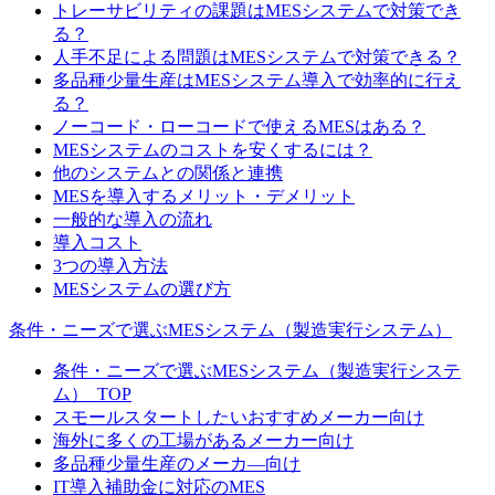
トレーサビリティの課題はMESシステムで対策でき
る？
人手不足による問題はMESシステムで対策できる？
多品種少量生産はMESシステム導入で効率的に行え
る？
ノーコード・ローコードで使えるMESはある？
MESシステムのコストを安くするには？
他のシステムとの関係と連携
MESを導入するメリット・デメリット
一般的な導入の流れ
導入コスト
3つの導入方法
MESシステムの選び方
条件・ニーズで選ぶMESシステム（製造実行システム）
条件・ニーズで選ぶMESシステム（製造実行システ
ム）_TOP
スモールスタートしたいおすすめメーカー向け
海外に多くの工場があるメーカー向け
多品種少量生産のメーカ―向け
IT導入補助金に対応のMES