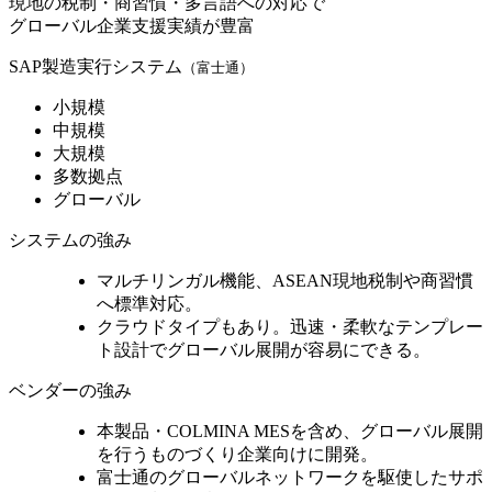
現地の税制・商習慣・多言語への対応で
グローバル企業支援実績が豊富
SAP製造実行システム
（富士通）
小規模
中規模
大規模
多数拠点
グローバル
システムの強み
マルチリンガル機能、
ASEAN現地税制や商習慣
へ標準対応
。
クラウドタイプもあり。迅速・柔軟なテンプレー
ト設計で
グローバル展開が容易
にできる。
ベンダーの強み
本製品・COLMINA MESを含め、
グローバル展開
を行うものづくり企業向けに開発
。
富士通の
グローバルネットワークを駆使
したサポ