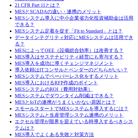
21 CFR Part 11とは？
MESとSCADAの違い・連携のメリット
MESシステム導入に中小企業省力化投資補助金は活用
できる？
MESシステム定着を促す「Fit to Standard」とは？
データインテグリティ対応にMESシステムは活用でき
る？
MESによってOEE（設備総合効率）は改善する？
MES導入はサステナビリティ経営にも寄与する？
MES導入を成功に導くチェンジマネジメント
導入依頼はITコンサルとベンダーのどちらがいい？
MESシステムでペーパーレス化をするメリット
MES導入におけるRFP作成のポイント
MESシステムのROI（費用対効果）
MESシステムでダウンタイム削減はできる？
MESとIoTの連携がうまくいかない原因とは？
スモールスタートでMESシステムを導入するには？
MESシステムと生産管理システム連携のメリット
エクセル管理が限界を迎えている時導入するべきシス
テムは？
MES導入でよくある失敗と対策方法