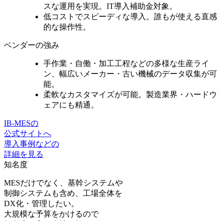
スな運用を実現。IT導入補助金対象。
低コストでスピーディな導入。誰もが使える
直感
的な操作性。
ベンダーの強み
手作業・自働・加工工程などの多様な生産ライ
ン、
幅広いメーカー・古い機械のデータ収集
が可
能。
柔軟なカスタマイズ
が可能。製造業界・ハードウ
ェアにも精通。
IB-MESの
公式サイトへ
導入事例などの
詳細を見る
知名度
MESだけでなく、基幹システムや
制御システムも含め、工場全体を
DX化・管理したい。
大規模な予算をかけるので