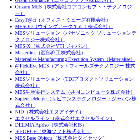
Grand Confiance（ニッコクソフト株式会社）
Orizuru MES（株式会社コアコンセプト・テクノロジ
ー）
EasyT@ct（オフィス・ミューズ有限会社）
MESOD（ウイングアーク１ｓｔ株式会社）
MESソリューション（パナソニック ソリューションテ
クノロジー株式会社）
MES-X（株式会社VTI ジャパン）
Masterlink（西部商工株式会社）
Materialise Manufacturing Execution System（Materialise）
@FieldEye MES（アットフィールズテクノロジー 株式
会社）
MESソリューション（TDIプロダクトソリューション
株式会社）
MES生産実行システム（共同コンピュータ株式会社）
Sapiens eMerge（サピエンステクノロジー・ジャパン株
式会社）
NID（株式会社エヌアイデイ）
エクセルライン（株式会社エクセルライン）
DELMIA Apriso（株式会社KIS）
＋FORCE（東海ソフト株式会社）
MES Base Objects（株式会社ダイセック）