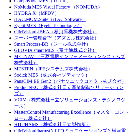
Composable MES（TULIP）
NoMuda MES Visual Factory （NOMUDA）
HYDRA X（MPDV）
iTAC.MOM.Suite（iTAC Software）
Eyelit MES（Eyelit Technologies）
CIMVisionLIBRA（横河電機株式会社）
スーパー管理食™（アズビル株式会社）
Smart Process-BR（ジール株式会社）
GLOVIA smart MES（富士通株式会社）
MELNAVI（三菱電機インフォメーションシステムズ
株式会社）
MESTEN（JFEシステムズ株式会社）
Sodick MES（株式会社ソディック）
PanaCIM-EE Gen2（パナソニックコネクト株式会社）
ProductNEO（株式会社日立産業制御ソリューション
ズ）
VCIM（株式会社日立ソリューションズ・テクノロジ
ーズ）
MasterControl Manufacturing Excellence（マスターコント
ロール株式会社）
HITPHAMS（株式会社日立製作所）
CIMVisionPharms(NTTコミュニケーションズと横河電