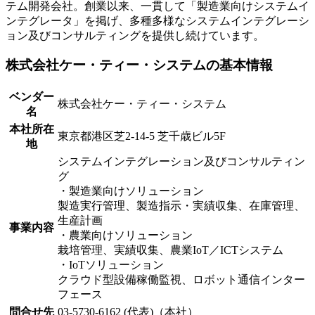
テム開発会社。創業以来、一貫して「製造業向けシステムイ
ンテグレータ」を掲げ、多種多様なシステムインテグレーシ
ョン及びコンサルティングを提供し続けています。
株式会社ケー・ティー・システムの基本情報
ベンダー
株式会社ケー・ティー・システム
名
本社所在
東京都港区芝2-14-5 芝千歳ビル5F
地
システムインテグレーション及びコンサルティン
グ
・製造業向けソリューション
製造実行管理、製造指示・実績収集、在庫管理、
生産計画
事業内容
・農業向けソリューション
栽培管理、実績収集、農業IoT／ICTシステム
・IoTソリューション
クラウド型設備稼働監視、ロボット通信インター
フェース
問合せ先
03-5730-6162 (代表)（本社）