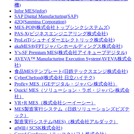
機)
Infor MES(infor)
SAP Digital Manufacturing(SAP)
42Q(Sanmina Corporation)
MES-POP(株式会社トップシンクシステムズ)
PAS-X(ビジネスエンジニアリング株式会社)
ProLeiT(シュナイダーエレクトリック株式会社)
akaMES®(FPTジャパンホールディングス株式会社)
Y's-SF Premium MES(株式会社アイキューブデジタル)
AVEVA™ Manufacturing Execution System(AVEVA株式会
社)
食品MESテンプレート(日鉄テックスエンジ株式会社)
CyberChefood(株式会社 日立ハイテク)
Proficy MES（GEデジタル・ジャパン株式会社）
Quick! MES（ソリューション・ラボ・ジャパン株式会
社）
VR+R MES（株式会社シーイーシー）
MES製造実行システム（日鉄ソリューションズビズテ
ック）
製造実行システム(MES)（株式会社アルダック）
atWill ( SCSK株式会社)