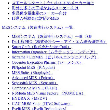
スモールスタートしたいおすすめメーカー向け
海外に多くの工場があるメーカー向け
多品種少量生産のメーカ―向け
IT導入補助金に対応のMES
MESシステム（製造実行システム）一覧
MESシステム（製造実行システム）一覧_TOP
Dr.工程PRO（株式会社シー・アイ・エム総合研究所）
Smart Craft（株式会社Smart Craft）
Information Organizer（ムラテックフロンティア）
mcframe 7 LiteMES（ビジネスエンジニアリング）
Opcenter Execution Pharma（シーメンス）
PINpoint MES（PINpoint）
MES Suite（Shoplogix）
Advanced MES（Epicor）
Sepasoft® MES（Sepasoft）
Composable MES（TULIP）
NoMuda MES Visual Factory （NOMUDA）
HYDRA X（MPDV）
iTAC.MOM.Suite（iTAC Software）
Eyelit MES（Eyelit Technologies）