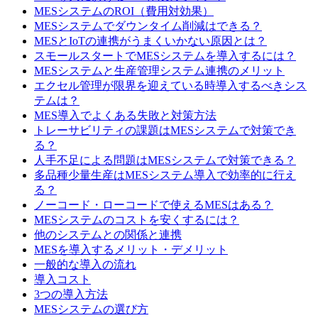
MESシステムのROI（費用対効果）
MESシステムでダウンタイム削減はできる？
MESとIoTの連携がうまくいかない原因とは？
スモールスタートでMESシステムを導入するには？
MESシステムと生産管理システム連携のメリット
エクセル管理が限界を迎えている時導入するべきシス
テムは？
MES導入でよくある失敗と対策方法
トレーサビリティの課題はMESシステムで対策でき
る？
人手不足による問題はMESシステムで対策できる？
多品種少量生産はMESシステム導入で効率的に行え
る？
ノーコード・ローコードで使えるMESはある？
MESシステムのコストを安くするには？
他のシステムとの関係と連携
MESを導入するメリット・デメリット
一般的な導入の流れ
導入コスト
3つの導入方法
MESシステムの選び方