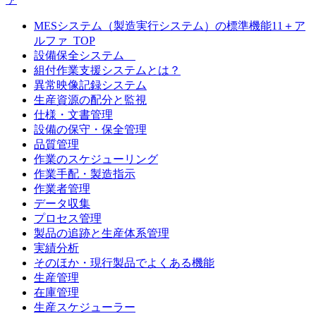
MESシステム（製造実行システム）の標準機能11＋ア
ルファ_TOP
設備保全システム
組付作業支援システムとは？
異常映像記録システム
生産資源の配分と監視
仕様・文書管理
設備の保守・保全管理
品質管理
作業のスケジューリング
作業手配・製造指示
作業者管理
データ収集
プロセス管理
製品の追跡と生産体系管理
実績分析
そのほか・現行製品でよくある機能
生産管理
在庫管理
生産スケジューラー