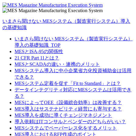
いまさら聞けない MESシステム（製造実行システム）導入
の基礎知識
いまさら聞けない MESシステム（製造実行システム）
導入の基礎知識_TOP
MESとISA-95の関係性
21 CFR Part 11とは？
MESとSCADAの違い・連携のメリット
MESシステム導入に中小企業省力化投資補助金は活用
できる？
MESシステム定着を促す「Fit to Standard」とは？
データインテグリティ対応にMESシステムは活用でき
る？
MESによってOEE（設備総合効率）は改善する？
MES導入はサステナビリティ経営にも寄与する？
MES導入を成功に導くチェンジマネジメント
導入依頼はITコンサルとベンダーのどちらがいい？
MESシステムでペーパーレス化をするメリット
MES導入におけるRFP作成のポイント