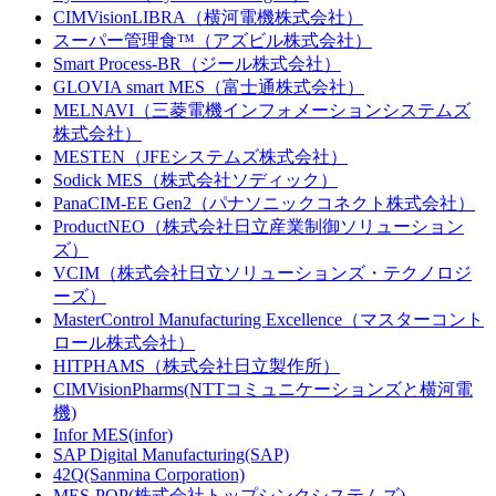
CIMVisionLIBRA（横河電機株式会社）
スーパー管理食™（アズビル株式会社）
Smart Process-BR（ジール株式会社）
GLOVIA smart MES（富士通株式会社）
MELNAVI（三菱電機インフォメーションシステムズ
株式会社）
MESTEN（JFEシステムズ株式会社）
Sodick MES（株式会社ソディック）
PanaCIM-EE Gen2（パナソニックコネクト株式会社）
ProductNEO（株式会社日立産業制御ソリューション
ズ）
VCIM（株式会社日立ソリューションズ・テクノロジ
ーズ）
MasterControl Manufacturing Excellence（マスターコント
ロール株式会社）
HITPHAMS（株式会社日立製作所）
CIMVisionPharms(NTTコミュニケーションズと横河電
機)
Infor MES(infor)
SAP Digital Manufacturing(SAP)
42Q(Sanmina Corporation)
MES-POP(株式会社トップシンクシステムズ)