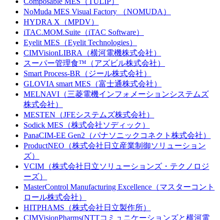
Composable MES（TULIP）
NoMuda MES Visual Factory （NOMUDA）
HYDRA X（MPDV）
iTAC.MOM.Suite（iTAC Software）
Eyelit MES（Eyelit Technologies）
CIMVisionLIBRA（横河電機株式会社）
スーパー管理食™（アズビル株式会社）
Smart Process-BR（ジール株式会社）
GLOVIA smart MES（富士通株式会社）
MELNAVI（三菱電機インフォメーションシステムズ
株式会社）
MESTEN（JFEシステムズ株式会社）
Sodick MES（株式会社ソディック）
PanaCIM-EE Gen2（パナソニックコネクト株式会社）
ProductNEO（株式会社日立産業制御ソリューション
ズ）
VCIM（株式会社日立ソリューションズ・テクノロジ
ーズ）
MasterControl Manufacturing Excellence（マスターコント
ロール株式会社）
HITPHAMS（株式会社日立製作所）
CIMVisionPharms(NTTコミュニケーションズと横河電