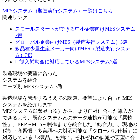
MESシステム（製造実行システム）一覧はこちら
関連リンク
スモールスタートができる中小企業向けMESシステム
3選
グローバル企業向けMES（製造実行システム）3選
多品種少量生産メーカー向けMES（製造実行システ
ム）3選
IT導入補助金に対応しているMESシステム3選
製造現場の要望に合った
システムを紹介
ニーズ別 MESシステム
3
選
製造現場を管理するうえでの課題、要望により合ったMES
システムを紹介します。
MESシステム62製品（※）から、より自社に合った導入が
できるよう、既存システムとのデータ連携が可能な「柔軟
性」、ERP～MES～制御までを統合した「総合力」、現地の
税制・商習慣・多言語への対応可能な「グローバル仕様」に
対応している「3製品」を抽出。それぞれの課題や要望に合