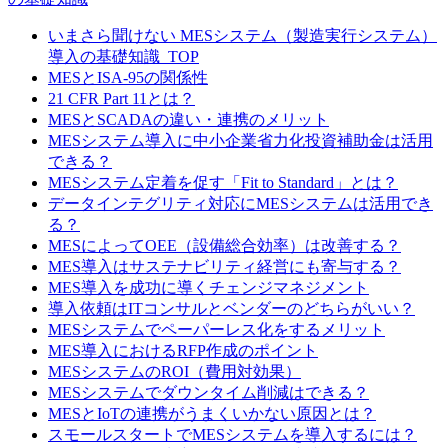
いまさら聞けない MESシステム（製造実行システム）
導入の基礎知識_TOP
MESとISA-95の関係性
21 CFR Part 11とは？
MESとSCADAの違い・連携のメリット
MESシステム導入に中小企業省力化投資補助金は活用
できる？
MESシステム定着を促す「Fit to Standard」とは？
データインテグリティ対応にMESシステムは活用でき
る？
MESによってOEE（設備総合効率）は改善する？
MES導入はサステナビリティ経営にも寄与する？
MES導入を成功に導くチェンジマネジメント
導入依頼はITコンサルとベンダーのどちらがいい？
MESシステムでペーパーレス化をするメリット
MES導入におけるRFP作成のポイント
MESシステムのROI（費用対効果）
MESシステムでダウンタイム削減はできる？
MESとIoTの連携がうまくいかない原因とは？
スモールスタートでMESシステムを導入するには？