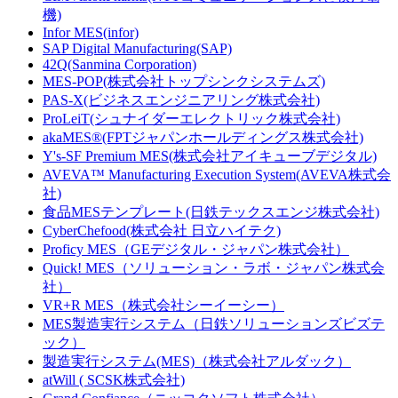
機)
Infor MES(infor)
SAP Digital Manufacturing(SAP)
42Q(Sanmina Corporation)
MES-POP(株式会社トップシンクシステムズ)
PAS-X(ビジネスエンジニアリング株式会社)
ProLeiT(シュナイダーエレクトリック株式会社)
akaMES®(FPTジャパンホールディングス株式会社)
Y's-SF Premium MES(株式会社アイキューブデジタル)
AVEVA™ Manufacturing Execution System(AVEVA株式会
社)
食品MESテンプレート(日鉄テックスエンジ株式会社)
CyberChefood(株式会社 日立ハイテク)
Proficy MES（GEデジタル・ジャパン株式会社）
Quick! MES（ソリューション・ラボ・ジャパン株式会
社）
VR+R MES（株式会社シーイーシー）
MES製造実行システム（日鉄ソリューションズビズテ
ック）
製造実行システム(MES)（株式会社アルダック）
atWill ( SCSK株式会社)