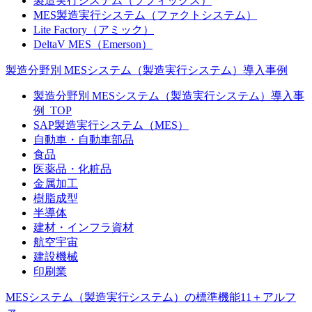
製造実行システム（ソフィックス）
MES製造実行システム（ファクトシステム）
Lite Factory（アミック）
DeltaV MES（Emerson）
製造分野別 MESシステム（製造実行システム）導入事例
製造分野別 MESシステム（製造実行システム）導入事
例_TOP
SAP製造実行システム（MES）
自動車・自動車部品
食品
医薬品・化粧品
金属加工
樹脂成型
半導体
建材・インフラ資材
航空宇宙
建設機械
印刷業
MESシステム（製造実行システム）の標準機能11＋アルフ
ァ