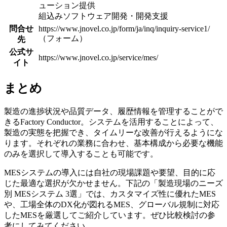
ューション提供
組込みソフトウェア開発・開発支援
問合せ
https://www.jnovel.co.jp/form/ja/inq/inquiry-service1/
（フォーム）
先
公式サ
https://www.jnovel.co.jp/service/mes/
イト
まとめ
製造の進捗状況や品質データ、履歴情報を管理することがで
きるFactory Conductor。システムを活用することによって、
製造の実態を把握でき、タイムリーな改善が行えるようにな
ります。それぞれの業務に合わせ、基本構成から必要な機能
のみを選択して導入することも可能です。
MESシステムの導入には自社の現場課題や要望、目的に応
じた最適な選択が欠かせません。下記の「製造現場のニーズ
別 MESシステム 3選」では、カスタマイズ性に優れたMES
や、工場全体のDX化が図れるMES、グローバル規制に対応
したMESを厳選してご紹介しています。ぜひ比較検討の参
考にしてみてください。