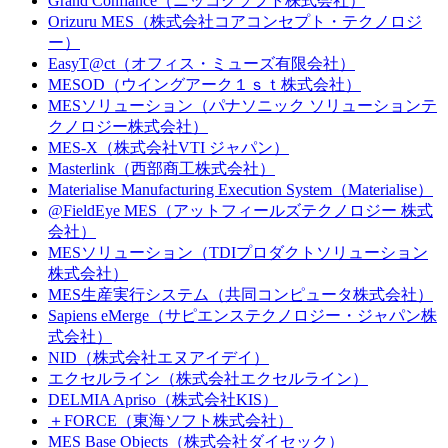
Grand Confiance（ニッコクソフト株式会社）
Orizuru MES（株式会社コアコンセプト・テクノロジ
ー）
EasyT@ct（オフィス・ミューズ有限会社）
MESOD（ウイングアーク１ｓｔ株式会社）
MESソリューション（パナソニック ソリューションテ
クノロジー株式会社）
MES-X（株式会社VTI ジャパン）
Masterlink（西部商工株式会社）
Materialise Manufacturing Execution System（Materialise）
@FieldEye MES（アットフィールズテクノロジー 株式
会社）
MESソリューション（TDIプロダクトソリューション
株式会社）
MES生産実行システム（共同コンピュータ株式会社）
Sapiens eMerge（サピエンステクノロジー・ジャパン株
式会社）
NID（株式会社エヌアイデイ）
エクセルライン（株式会社エクセルライン）
DELMIA Apriso（株式会社KIS）
＋FORCE（東海ソフト株式会社）
MES Base Objects（株式会社ダイセック）