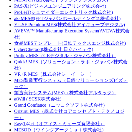
PAS-X(ビジネスエンジニアリング株式会社)
ProLeiT(シュナイダーエレクトリック株式会社)
akaMES®(FPTジャパンホールディングス株式会社)
Y's-SF Premium MES(株式会社アイキューブデジタル)
AVEVA™ Manufacturing Execution System(AVEVA株式会
社)
食品MESテンプレート(日鉄テックスエンジ株式会社)
CyberChefood(株式会社 日立ハイテク)
Proficy MES（GEデジタル・ジャパン株式会社）
Quick! MES（ソリューション・ラボ・ジャパン株式会
社）
VR+R MES（株式会社シーイーシー）
MES製造実行システム（日鉄ソリューションズビズテ
ック）
製造実行システム(MES)（株式会社アルダック）
atWill ( SCSK株式会社)
Grand Confiance（ニッコクソフト株式会社）
Orizuru MES（株式会社コアコンセプト・テクノロジ
ー）
EasyT@ct（オフィス・ミューズ有限会社）
MESOD（ウイングアーク１ｓｔ株式会社）