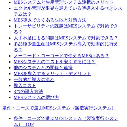
MESシステムと生産管理システム連携のメリット
エクセル管理が限界を迎えている時導入するべきシス
テムは？
MES導入でよくある失敗と対策方法
トレーサビリティの課題はMESシステムで対策でき
る？
人手不足による問題はMESシステムで対策できる？
多品種少量生産はMESシステム導入で効率的に行え
る？
ノーコード・ローコードで使えるMESはある？
MESシステムのコストを安くするには？
他のシステムとの関係と連携
MESを導入するメリット・デメリット
一般的な導入の流れ
導入コスト
3つの導入方法
MESシステムの選び方
条件・ニーズで選ぶMESシステム（製造実行システム）
条件・ニーズで選ぶMESシステム（製造実行システ
ム）_TOP