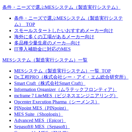
条件・ニーズで選ぶMESシステム（製造実行システム）
条件・ニーズで選ぶMESシステム（製造実行システ
ム）_TOP
スモールスタートしたいおすすめメーカー向け
海外に多くの工場があるメーカー向け
多品種少量生産のメーカ―向け
IT導入補助金に対応のMES
MESシステム（製造実行システム）一覧
MESシステム（製造実行システム）一覧_TOP
Dr.工程PRO（株式会社シー・アイ・エム総合研究所）
Smart Craft（株式会社Smart Craft）
Information Organizer（ムラテックフロンティア）
mcframe 7 LiteMES（ビジネスエンジニアリング）
Opcenter Execution Pharma（シーメンス）
PINpoint MES（PINpoint）
MES Suite（Shoplogix）
Advanced MES（Epicor）
Sepasoft® MES（Sepasoft）