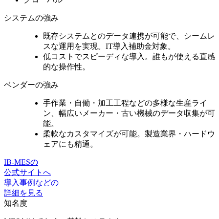
システムの強み
既存システムとのデータ連携が可能
で、シームレ
スな運用を実現。IT導入補助金対象。
低コストでスピーディな導入。誰もが使える
直感
的な操作性。
ベンダーの強み
手作業・自働・加工工程などの多様な生産ライ
ン、
幅広いメーカー・古い機械のデータ収集
が可
能。
柔軟なカスタマイズ
が可能。製造業界・ハードウ
ェアにも精通。
IB-MESの
公式サイトへ
導入事例などの
詳細を見る
知名度