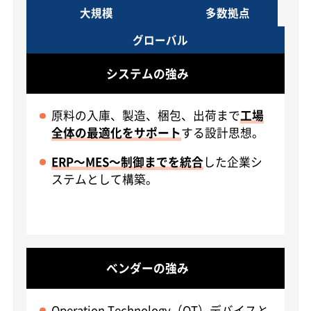
大規模
多数拠点
グローバル
システムの強み
原料の入庫、製造、梱包、出荷まで
工場
全体の最適化をサポート
する設計思想。
ERP～MES～制御までを統合
した企業シ
ステムとして構築。
ベンダーの強み
Operation Technology（OT）デバイスと