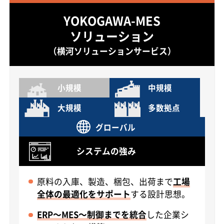
YOKOGAWA-MES
ソリューション
（横河ソリューションサービス）
小規模
中規模
大規模
多数拠点
グローバル
システムの強み
原料の入庫、製造、梱包、出荷まで
工場
全体の最適化をサポート
する設計思想。
ERP～MES～制御までを統合
した企業シ