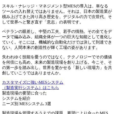
スキル・ナレッジ・マネジメント型MESの導入は、単なる
ツールの入れ替えではありません。それは、日本の製造業が
積み上げてきた誇り高き歴史を、デジタルの力で次世代、そ
して世界へと繋ぎ直す「意志」の表明です。
ベテランの眼差し、中堅の工夫、若手の情熱。その全てをデ
ータで編み込み、組織全体が一つの巨大な知能として進化し
ていく。そこには、機械的な自動化だけでは決して到達でき
ない、人間本来の創造性が輝く工場の姿があります。
失われゆく技能を憂うのではなく、テクノロジーでその価値
を何倍にも高め、未来の製造現場を創り上げる。今こそ、そ
の第一歩を踏み出し、世界を驚かせる「新しい現場力」を共
創していこうではありませんか。
カスタマイズに強いMESシステム
（製造実行システム）はこちら
製造現場の要望に合った
システムを紹介
ニーズ別 MESシステム
3
選
製造現場を管理するうえでの課題、要望により合ったMES