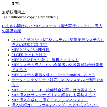
ます。
無断転用禁止
（Unauthorized copying prohibited.）
いまさら聞けない MESシステム（製造実行システム）導入
の基礎知識
いまさら聞けない MESシステム（製造実行システム）
導入の基礎知識_TOP
MESとISA-95の関係性
21 CFR Part 11とは？
MESとSCADAの違い・連携のメリット
MESシステム導入に中小企業省力化投資補助金は活用
できる？
MESシステム定着を促す「Fit to Standard」とは？
データインテグリティ対応にMESシステムは活用でき
る？
MESによってOEE（設備総合効率）は改善する？
MES導入はサステナビリティ経営にも寄与する？
MES導入を成功に導くチェンジマネジメント
導入依頼はITコンサルとベンダーのどちらがいい？