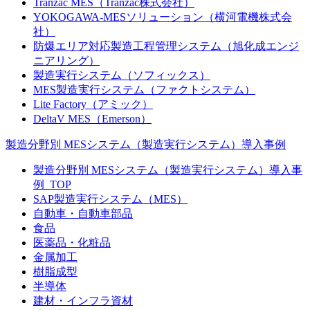
Tranzac MES（Tranzac株式会社）
YOKOGAWA-MESソリューション（横河電機株式会
社）
防爆エリア対応製造工程管理システム（旭化成エンジ
ニアリング）
製造実行システム（ソフィックス）
MES製造実行システム（ファクトシステム）
Lite Factory（アミック）
DeltaV MES（Emerson）
製造分野別 MESシステム（製造実行システム）導入事例
製造分野別 MESシステム（製造実行システム）導入事
例_TOP
SAP製造実行システム（MES）
自動車・自動車部品
食品
医薬品・化粧品
金属加工
樹脂成型
半導体
建材・インフラ資材