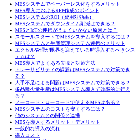
MESシステムでペーパーレス化をするメリット
MES導入におけるRFP作成のポイント
MESシステムのROI（費用対効果）
MESシステムでダウンタイム削減はできる？
MESとIoTの連携がうまくいかない原因とは？
スモールスタートでMESシステムを導入するには？
MESシステムと生産管理システム連携のメリット
エクセル管理が限界を迎えている時導入するべきシス
テムは？
MES導入でよくある失敗と対策方法
トレーサビリティの課題はMESシステムで対策でき
る？
人手不足による問題はMESシステムで対策できる？
多品種少量生産はMESシステム導入で効率的に行え
る？
ノーコード・ローコードで使えるMESはある？
MESシステムのコストを安くするには？
他のシステムとの関係と連携
MESを導入するメリット・デメリット
一般的な導入の流れ
導入コスト