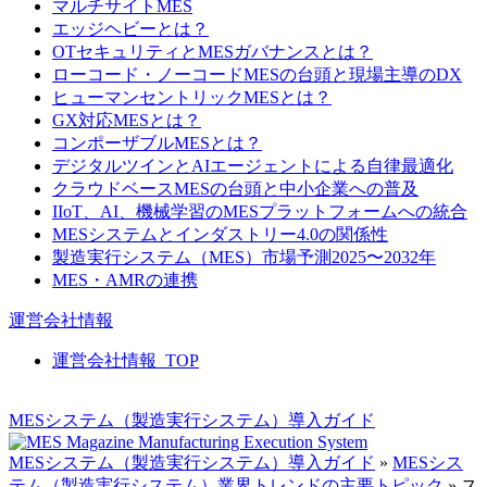
マルチサイトMES
エッジヘビーとは？
OTセキュリティとMESガバナンスとは？
ローコード・ノーコードMESの台頭と現場主導のDX
ヒューマンセントリックMESとは？
GX対応MESとは？
コンポーザブルMESとは？
デジタルツインとAIエージェントによる自律最適化
クラウドベースMESの台頭と中小企業への普及
IIoT、AI、機械学習のMESプラットフォームへの統合
MESシステムとインダストリー4.0の関係性
製造実行システム（MES）市場予測2025〜2032年
MES・AMRの連携
運営会社情報
運営会社情報_TOP
MESシステム（製造実行システム）導入ガイド
MESシステム（製造実行システム）導入ガイド
»
MESシス
テム（製造実行システム）業界トレンドの主要トピック
»
ス