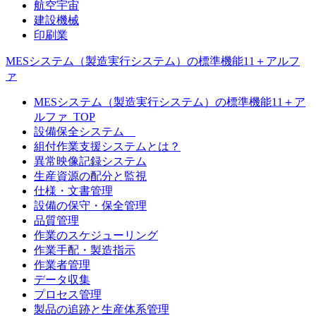
航空宇宙
建設機械
印刷業
MESシステム（製造実行システム）の標準機能11＋アルフ
ァ
MESシステム（製造実行システム）の標準機能11＋ア
ルファ_TOP
設備保全システム
組付作業支援システムとは？
異常映像記録システム
生産資源の配分と監視
仕様・文書管理
設備の保守・保全管理
品質管理
作業のスケジューリング
作業手配・製造指示
作業者管理
データ収集
プロセス管理
製品の追跡と生産体系管理