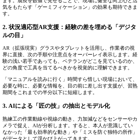
ます。
成長を数値で見せることで、現場に健全な向上心と活
気をもたらす「ゲーミフィケーション」の効果
も期待できま
す。
2. 状況適応型AR支援：経験の差を埋める「デジタ
ルの目」
AR（拡張現実）グラスやタブレットを活用し、作業者の視
界に直接、次の手順や注意点をオーバーレイ表示します。経
験の浅い若手であっても、ベテランがどこを見ているのか、
どの角度で工具を当てるべきかを視覚的に理解できます。
「マニュアルを読みに行く」時間すら惜しい現場において、
必要な時に、必要な情報を、目の前に差し出す支援
が、習熟
期間をこれまでの半分以下に短縮します。
3. AIによる「匠の技」の抽出とモデル化
熟練工の作業動線や視線の動き、力加減などをセンサーやカ
メラで捉え、AIが分析します。すると、本人が意識してい
なかった「最も効率的な動き」や「ミスを防ぐ独特の所作」
がデータとして浮かび上がってきます。