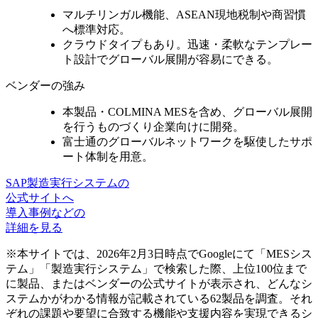
マルチリンガル機能、
ASEAN現地税制や商習慣
へ標準対応
。
クラウドタイプもあり。迅速・柔軟なテンプレー
ト設計で
グローバル展開が容易
にできる。
ベンダーの強み
本製品・COLMINA MESを含め、
グローバル展開
を行うものづくり企業向けに開発
。
富士通の
グローバルネットワークを駆使
したサポ
ート体制を用意。
SAP製造実行システムの
公式サイトへ
導入事例などの
詳細を見る
※本サイトでは、2026年2月3日時点でGoogleにて「MESシス
テム」「製造実行システム」で検索した際、上位100位まで
に製品、またはベンダーの公式サイトが表示され、どんなシ
ステムかがわかる情報が記載されている62製品を調査。それ
ぞれの課題や要望に合致する機能や支援内容を実現できるシ