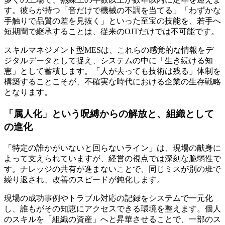
す。彼らが持つ「音だけで機械の不調を当てる」「わずかな
手触りで品質の差を見抜く」といった至宝の技能を、若手へ
短期間で継承することは、従来のOJTだけでは不可能です。
スキルマネジメント型MESは、これらの感覚的な情報をデ
ジタルデータとして捉え、システムの中に「生き続ける知
恵」として蓄積します。
「人が去っても技術は残る」体制を
構築すること
こそが、不確実な時代における企業の生存戦略
となります。
「属人化」という呪縛からの解放と、組織として
の進化
「特定の誰かがいないと回らないライン」は、現場の献身に
よって支えられていますが、経営の視点では深刻な脆弱性で
す。ナレッジの共有が進まないことで、同じミスが別の班で
繰り返され、改善のスピードが鈍化します。
現場の成功事例やトラブル対応の記録をシステムで一元化
し、誰もがその知恵にアクセスできる環境を整えます。
個人
のスキルを「組織の資産」へと昇華させること
で、一部のス