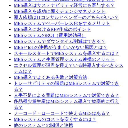
MES導入はサステナビリティ経営にも寄与する？
MES導入を成功に導くチェンジマネジメント
導入依頼はITコンサルとベンダーのどちらがいい？
MESシステムでペーパーレス化をするメリット
MES導入におけるRFP作成のポイント
MESシステムのROI（費用対効果）
MESシステムでダウンタイム削減はできる？
MESとIoTの連携がうまくいかない原因とは？
スモールスタートでMESシステムを導入するには？
MESシステムと生産管理システム連携のメリット
エクセル管理が限界を迎えている時導入するべきシス
テムは？
MES導入でよくある失敗と対策方法
トレーサビリティの課題はMESシステムで対策でき
る？
人手不足による問題はMESシステムで対策できる？
多品種少量生産はMESシステム導入で効率的に行え
る？
ノーコード・ローコードで使えるMESはある？
MESシステムのコストを安くするには？
他のシステムとの関係と連携