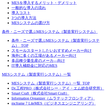
MESを導入するメリット・デメリット
一般的な導入の流れ
導入コスト
3つの導入方法
MESシステムの選び方
条件・ニーズで選ぶMESシステム（製造実行システム）
条件・ニーズで選ぶMESシステム（製造実行システ
ム）_TOP
スモールスタートしたいおすすめメーカー向け
海外に多くの工場があるメーカー向け
多品種少量生産のメーカ―向け
IT導入補助金に対応のMES
MESシステム（製造実行システム）一覧
MESシステム（製造実行システム）一覧_TOP
Dr.工程PRO（株式会社シー・アイ・エム総合研究所）
Smart Craft（株式会社Smart Craft）
Information Organizer（ムラテックフロンティア）
mcframe 7 LiteMES（ビジネスエンジニアリング）