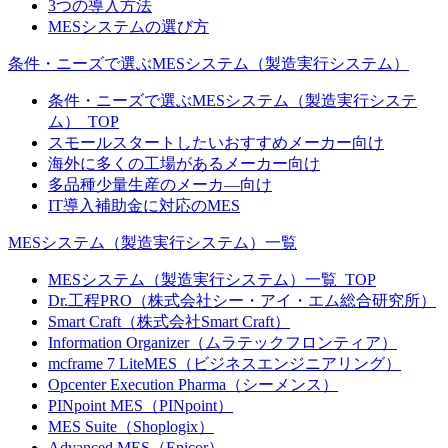
3つの導入方法
MESシステムの選び方
条件・ニーズで選ぶMESシステム（製造実行システム）
条件・ニーズで選ぶMESシステム（製造実行システ
ム）_TOP
スモールスタートしたいおすすめメーカー向け
海外に多くの工場があるメーカー向け
多品種少量生産のメーカ―向け
IT導入補助金に対応のMES
MESシステム（製造実行システム）一覧
MESシステム（製造実行システム）一覧_TOP
Dr.工程PRO（株式会社シー・アイ・エム総合研究所）
Smart Craft（株式会社Smart Craft）
Information Organizer（ムラテックフロンティア）
mcframe 7 LiteMES（ビジネスエンジニアリング）
Opcenter Execution Pharma（シーメンス）
PINpoint MES（PINpoint）
MES Suite（Shoplogix）
Advanced MES（Epicor）